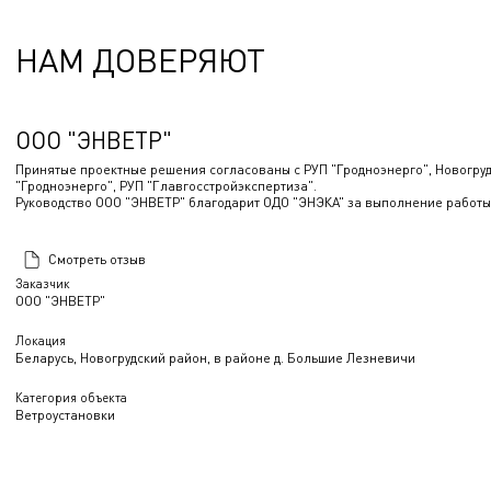
НАМ ДОВЕРЯЮТ
ООО "ЭНВЕТР"
Принятые проектные решения согласованы с РУП "Гродноэнерго", Новогру
"Гродноэнерго", РУП "Главгосстройэкспертиза".
Руководство ООО "ЭНВЕТР" благодарит ОДО "ЭНЭКА" за выполнение работы
Смотреть отзыв
Заказчик
ООО "ЭНВЕТР"
Локация
Беларусь, Новогрудский район, в районе д. Большие Лезневичи
Категория объекта
Ветроустановки