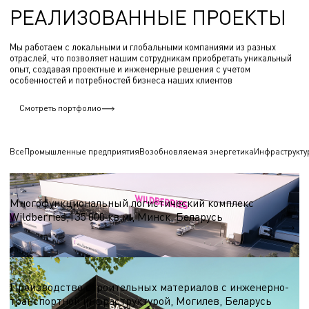
РЕАЛИЗОВАННЫЕ ПРОЕКТЫ
Мы работаем с локальными и глобальными компаниями из разных
отраслей, что позволяет нашим сотрудникам приобретать уникальный
опыт, создавая проектные и инженерные решения с учетом
особенностей и потребностей бизнеса наших клиентов
Смотреть портфолио
Все
Промышленные предприятия
Возобновляемая энергетика
Инфраструкту
Логистические центры и склады
Многофункциональный логистический комплекс
Wildberries,135 000 кв.м., Минск, Беларусь
S = 135 000 кв.м.
Строительные материалы
Производство строительных материалов с инженерно-
транспортной инфраструктурой, Могилев, Беларусь