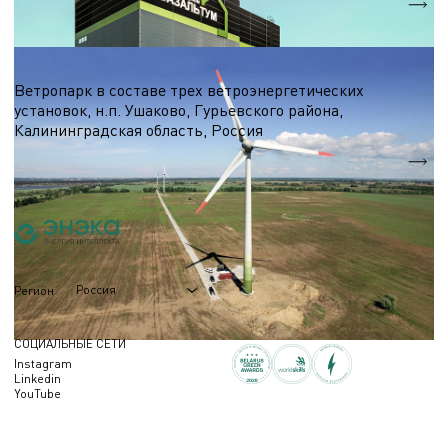
S = 7 000 м.кв.
Ветроэнергетика
Ветропарк в составе трех ветроэнергетических
установок, н.п. Ушаково, Гурьевского района,
Калининградская область, Россия
5,1 МВт.
Nэл.
Россия
Регион
СОЦИАЛЬНЫЕ СЕТИ
Instagram
Linkedin
YouTube