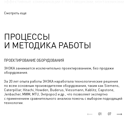
эффективные коммуникации с поставщиками, монтажниками
и Заказчиками.
Смотреть еще
ПРОЦЕССЫ
И МЕТОДИКА РАБОТЫ
ПРОЕКТИРОВАНИЕ ОБОРУДОВАНИЯ
ЭНЭКА занимается исключительно проектированием, без продажи
оборудования.
За 20 лет опыта работы ЭНЭКА наработала технологические решения
по всем основным производителям оборудования, таким как Siemens,
Caterpillar, Hitachi, Howden, Buderus, Viessmann, Kablitz, Capstone,
Jenbacher, MWM, MTU, Энтророс) и др., что позволяет экспертно
с применением сравнительного анализа помочь с выбором подходящей
технологии.
01
07