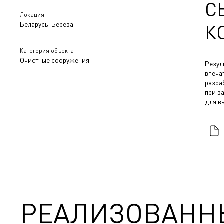
С
Локация
Беларусь, Береза
К
Категория объекта
Очистные сооружения
Резул
впеча
разра
при з
для в
РЕАЛИЗОВАНН