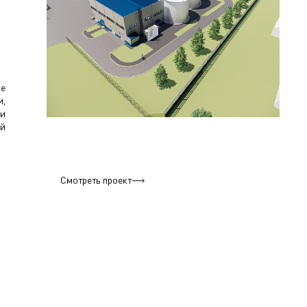
ое
и,
ми
ой
Смотреть проект