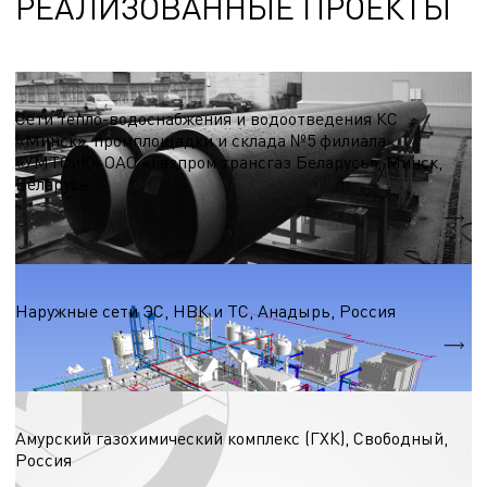
РЕАЛИЗОВАННЫЕ ПРОЕКТЫ
Сети (тепло-, водо-, электро-, газоснабжения)
Сети тепло-водоснабжения и водоотведения КС
«Минск», промплощадки и склада №5 филиала
«УМТСиК» ОАО «Газпром трансгаз Беларусь», Минск,
Беларусь
Общая площадь сетей - 37198 м.
Сети (тепло-, водо-, электро-, газоснабжения)
Наружные сети ЭС, НВК и ТС, Анадырь, Россия
Сети теплоснабжения - 2250 м.
Сети водоснабжения - 3770 м.
Сети (тепло-, водо-, электро-, газоснабжения)
Амурский газохимический комплекс (ГХК), Свободный,
Россия