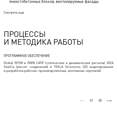
ячеистобетонных блоков, вентилируемые фасады.
Ориентируемся на современные строительные
Смотреть еще
материалы. Применяем энергоэффективные кирпичные
блоки Поротерм для несущих стен и сборные
железобетонные плиты перекрытия.
ПРОЦЕССЫ
ЭНЭКА обладает большим опытом в проектировании жилых
И МЕТОДИКА РАБОТЫ
зданий и комплексов, поэтому у нас также можно заказать
разработку проекта паркингов, гаражей, оформления
придомовой территории, общественных, торговых объектов.
ПРОГРАММНОЕ ОБЕСПЕЧЕНИЕ
Dlubal RFEM и ЛИРА САПР (статические и динамические расчеты), IDEA
Наши эксперты по железобетонным конструкциям знают,
StatiCa (расчет соединений) и TEKLA Structures (ЗD моделирование
как найти подход к любому проекту, будь то жилой дом или
и разработка рабочих, производственных, монтажных чертежей).
промышленный объект.
01
05