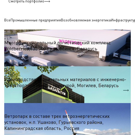
Смотреть портфолио
Все
Промышленные предприятия
Возобновляемая энергетика
Инфраструкту
Логистические центры и склады
Многофункциональный логистический комплекс
Wildberries,135 000 кв.м., Минск, Беларусь
S = 135 000 кв.м.
Строительные материалы
Производство строительных материалов с инженерно-
транспортной инфраструктурой, Могилев, Беларусь
S = 7 000 м.кв.
Ветроэнергетика
Ветропарк в составе трех ветроэнергетических
установок, н.п. Ушаково, Гурьевского района,
Калининградская область, Россия