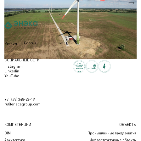
5,1 МВт.
Nэл.
Россия
Регион
СОЦИАЛЬНЫЕ СЕТИ
Instagram
Linkedin
YouTube
+7 (499) 348-23-19
ru@enecagroup.com
КОМПЕТЕНЦИИ
ОБЪЕКТЫ
BIM
Промышленные предприятия
Архитектура
Инфраструктурные объекты