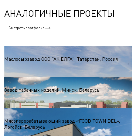
АНАЛОГИЧНЫЕ ПРОЕКТЫ
Смотреть портфолио
Пищевая промышленность
Маслосырзавод ООО "АК ЕЛГА", Татарстан, Россия
S = 11 400 м.кв.
Пищевая промышленность
Завод табачных изделий, Минск, Беларусь
S = 6 000 м.кв.
Пищевая промышленность
Мясоперерабатывающий завод «FOOD TOWN BEL»,
Логойск, Беларусь
S = 3 800 м.кв.