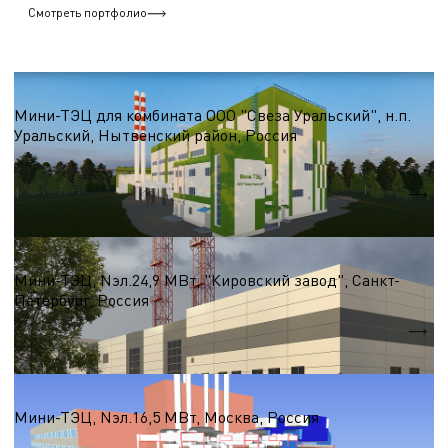
Смотреть портфолио
ТЭЦ, Мини-ТЭЦ ГПА и турбин, АБХМ
Мини-ТЭЦ для комбината ООО "Свеза Уральский", н.п.
Уральский, Нытвенский район, Россия
Nэл.
7,0 МВт
Qтеп.
65,0 МВт
ТЭЦ, Мини-ТЭЦ ГПА и турбин, АБХМ
Мини-ТЭЦ, Nэл.24,9 МВт, "Кировский завод", Санкт-
Петербург, Россия
Nэл.
24,9 МВт
ТЭЦ, Мини-ТЭЦ ГПА и турбин, АБХМ
Мини-ТЭЦ, Nэл.16,5 МВт, Москва, Россия
Qтеп.