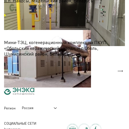
н.п. Наносы, Мядельский район, Беларусь
Nэл.
0,1 МВт
Qтеп.
0,3 МВт
ТЭЦ, Мини-ТЭЦ на базе микро-ГТУ
Мини-ТЭЦ, когенерационный комплекс на ПКУП
«Обольский керамический завод», н.п.Оболь,
Шумилинский район, Беларусь
Nэл.
1,0 МВт
Qтеп.
1,9 МВт
Россия
Регион
СОЦИАЛЬНЫЕ СЕТИ