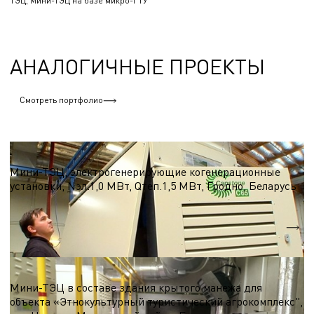
ТЭЦ, Мини-ТЭЦ на базе микро-ГТУ
АНАЛОГИЧНЫЕ ПРОЕКТЫ
Смотреть портфолио
ТЭЦ, Мини-ТЭЦ на базе микро-ГТУ
Мини-ТЭЦ, электрогенерирующие когенерационные
установки, Nэл.1,0 МВт, Qтеп.1,5 МВт, Гродно, Беларусь
Nэл.
1,0 МВт
Qтеп.
1,5 МВт
ТЭЦ, Мини-ТЭЦ на базе микро-ГТУ
Мини-ТЭЦ в составе здания крытого манежа для
объекта «Этнокультурный туристический агрокомплекс",