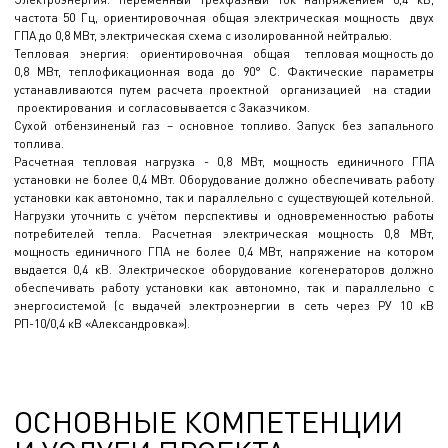
частота 50 Гц, ориентировочная общая электрическая мощность двух
ГПА до 0,8 МВт, электрическая схема с изолированной нейтралью.
Тепловая энергия: ориентировочная общая тепловая мощность до
0,8 МВт, теплофикационная вода до 90° С. Фактические параметры
устанавливаются путем расчета проектной организацией на стадии
проектирования и согласовывается с Заказчиком.
Сухой отбензиненый газ – основное топливо. Запуск без запального
топлива.
Расчетная тепловая нагрузка - 0,8 МВт, мощность единичного ГПА
установки не более 0,4 МВт. Оборудование должно обеспечивать работу
установки как автономно, так и параллельно с существующей котельной.
Нагрузки уточнить с учётом перспективы и одновременностью работы
потребителей тепла. Расчетная электрическая мощность 0,8 МВт,
мощность единичного ГПА не более 0,4 МВт, напряжение на котором
выдается 0,4 кВ. Электрическое оборудование когенераторов должно
обеспечивать работу установки как автономно, так и параллельно с
энергосистемой (с выдачей электроэнергии в сеть через РУ 10 кВ
РП-10/0,4 кВ «Александровка»).
ОСНОВНЫЕ КОМПЕТЕНЦИИ