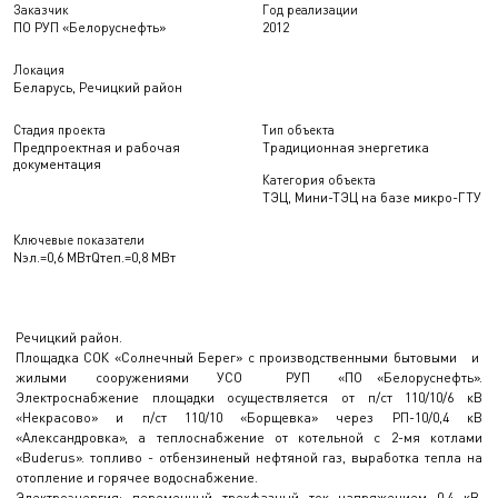
Заказчик
Год реализации
ПО РУП «Белоруснефть»
2012
Локация
Беларусь, Речицкий район
Стадия проекта
Тип объекта
Предпроектная и рабочая
Традиционная энергетика
документация
Категория объекта
ТЭЦ, Мини-ТЭЦ на базе микро-ГТУ
Ключевые показатели
Nэл.=0,6 МВт
Qтеп.=0,8 МВт
Речицкий район.
Площадка СОК «Солнечный Берег» с производственными бытовыми и
жилыми сооружениями УСО РУП «ПО «Белоруснефть».
Электроснабжение площадки осуществляется от п/ст 110/10/6 кВ
«Некрасово» и п/ст 110/10 «Борщевка» через РП-10/0,4 кВ
«Александровка», а теплоснабжение от котельной с 2-мя котлами
«Buderus». топливо - отбензиненый нефтяной газ, выработка тепла на
отопление и горячее водоснабжение.
Электроэнергия: переменный трехфазный ток напряжением 0,4 кВ,