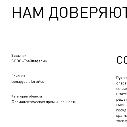
НАМ ДОВЕРЯЮ
Заказчик
С
СООО «Трайплфарм»
Локация
Руков
Беларусь, Логойск
опера
согла
штате
Категория объекта
решат
Фармацевтическая промышленность
сметн
госуд
кратч
экспл