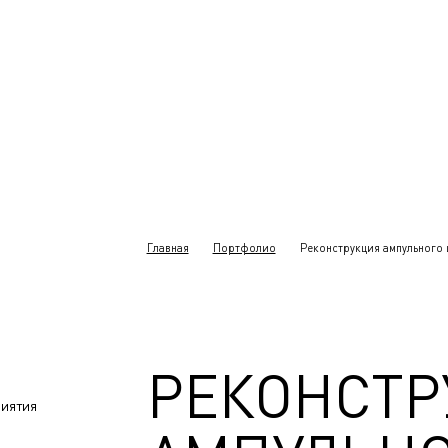
Главная
Портфолио
Реконструкция ампульного 
РЕКОНСТР
иятия