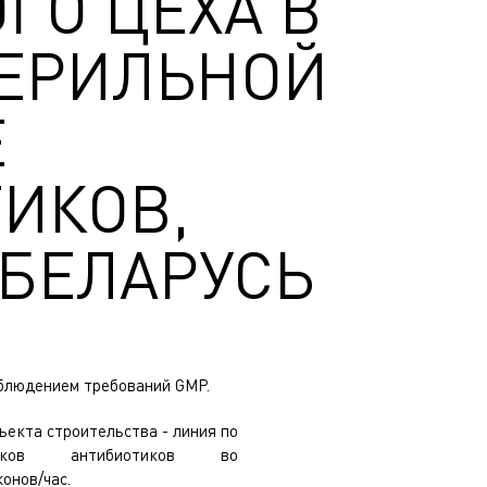
ГО ЦЕХА В
ТЕРИЛЬНОЙ
Е
ИКОВ,
 БЕЛАРУСЬ
блюдением требований GMP.
екта строительства - линия по
ошков антибиотиков во
онов/час.