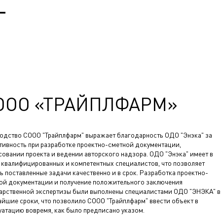
Т
ООО «ТРАЙПЛФАРМ»
одство СООО "Трайплфарм" выражает благодарность ОДО "Энэка" за
тивность при разработке проектно-сметной документации,
совании проекта и ведении авторского надзора. ОДО "Энэка" имеет в
 квалифицированных и компетентных специалистов, что позволяет
ь поставленные задачи качественно и в срок. Разработка проектно-
ой документации и получение положительного заключения
арственной экспертизы были выполнены специалистами ОДО "ЭНЭКА" в
айшие сроки, что позволило СООО "Трайплфарм" ввести объект в
уатацию вовремя, как было предписано указом.