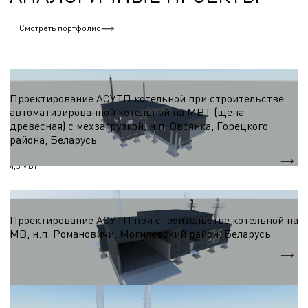
Смотреть портфолио
АСУТП
Проектирование АСУТП котельной при строительстве
автоматизированной котельной на МВТ (щепа
древесная) с мехзагрузкой, н.п. Овсянка, Горецкого
района, Беларусь
Qт
4,5 МВт
АСУТП
Проектирование АСУТП при строительстве котельной на
МВ, н.п. Романовичи, Могилевский район, Беларусь
Qт
7МВт
АСУТП