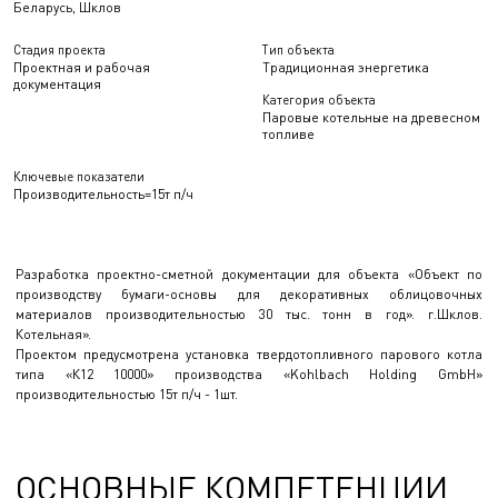
Беларусь, Шклов
Стадия проекта
Тип объекта
Проектная и рабочая
Традиционная энергетика
документация
Категория объекта
Паровые котельные на древесном
топливе
Ключевые показатели
Производительность=15т п/ч
Разработка проектно-сметной документации для объекта «Объект по
производству бумаги-основы для декоративных облицовочных
материалов производительностью 30 тыс. тонн в год». г.Шклов.
Котельная».
Проектом предусмотрена установка твердотопливного парового котла
типа «К12 10000» производства «Kohlbach Holding GmbH»
производительностью 15т п/ч - 1шт.
ОСНОВНЫЕ КОМПЕТЕНЦИИ