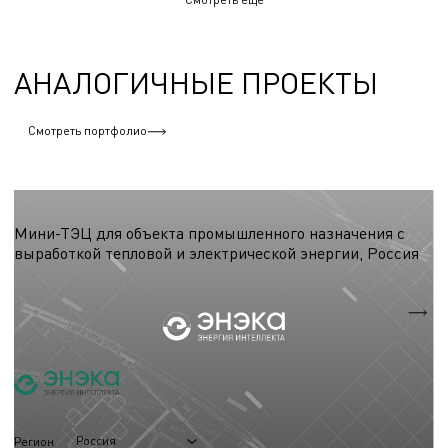
АНАЛОГИЧНЫЕ ПРОЕКТЫ
Смотреть портфолио
Паровые котельные на древесном топливе
Мини-ТЭЦ для объекта промышленного назначения с
выработкой тепловой и электрической энергии, Россия
Мощность энергоцентра
7.1 МВт
Мощность
100 тп/ч
Россия
Регион