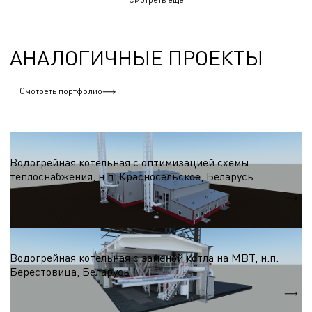
АНАЛОГИЧНЫЕ ПРОЕКТЫ
Смотреть портфолио
Водогрейные котельные на древесном топливе
Водогрейная котельная с оптимизацией схемы
теплоснабжения, н.п. Красносельское, Беларусь
Qтеп.
18 МВт
Водогрейные котельные на древесном топливе
Водогрейная котельная с заменой котла на МВТ, н.п.
Берестовица, Беларусь
Суммарная мощность
29,26 МВт