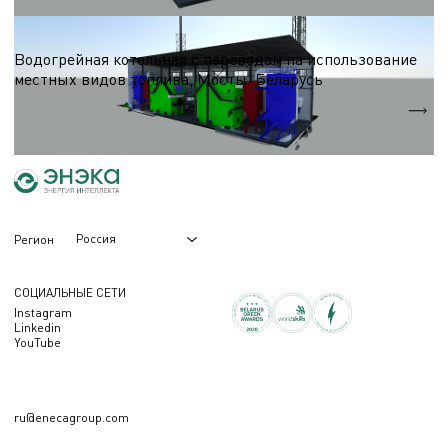
Водогрейные котельные на древесном топливе
Водогрейная котельная с переводом на использование
местных видов топлива, Мосты, Беларусь
Суммарная мощность
24 МВт
Россия
Регион
СОЦИАЛЬНЫЕ СЕТИ
Instagram
Linkedin
YouTube
ru@enecagroup.com