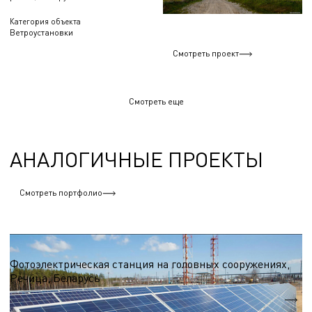
Категория объекта
Ветроустановки
Смотреть проект
Смотреть еще
АНАЛОГИЧНЫЕ ПРОЕКТЫ
Смотреть портфолио
Солнечные электростанции
Фотоэлектрическая станция на головных сооружениях,
Речица, Беларусь
Nэл.
55,6 МВт