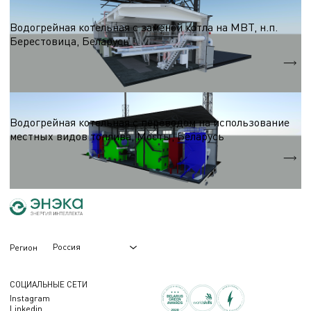
Водогрейные котельные на древесном топливе
Водогрейная котельная с заменой котла на МВТ, н.п.
Берестовица, Беларусь
Суммарная мощность
29,26 МВт
Водогрейные котельные на древесном топливе
Водогрейная котельная с переводом на использование
местных видов топлива, Мосты, Беларусь
Суммарная мощность
24 МВт
Россия
Регион
СОЦИАЛЬНЫЕ СЕТИ
Instagram
Linkedin