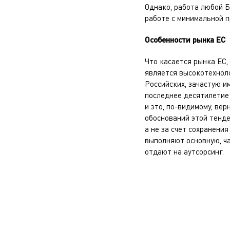
Однако, работа любой Б
работе с минимальной п
Особенности рынка ЕС
Что касается рынка ЕС,
является высокотехноло
Российских, зачастую и
последнее десятилетие 
и это, по-видимому, ве
обоснований этой тенде
а не за счет сохранени
выполняют основную, ча
отдают на аутсорсинг.