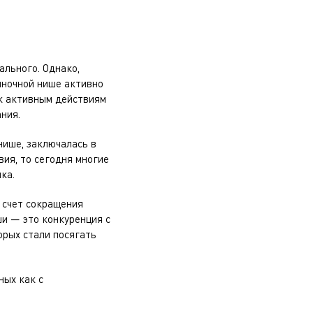
ального. Однако,
ыночной нише активно
 к активным действиям
ния.
нише, заключалась в
ия, то сегодня многие
ка.
а счет сокращения
ши — это конкуренция с
орых стали посягать
ных как с