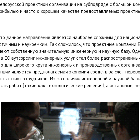
елорусской проектной организации на субподряде с большой ком
рибылью и часто о хорошем качестве предоставляемых проектных
 то данное направление является наиболее сложным для национа
гичным и наукоемким. Так сложилось, что проектные компании Е
меют собственную значительную инженерную и научную базу. Одна
в ЕС аутсорсинг инженерных услуг стал более распространенным
рно для широкого круга инженерных и производственных организ
нции является предполагаемая экономия средств за счет перев
я штатных сотрудников. Из-за наличия инженерной и научной баз
сть работ (такие как технологические решения), а остальные, н