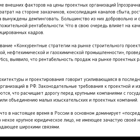
ие внешних факторов на цены проектных организаций (прозрачна
атрат на стороне заказчиков, консолидация каналов сбыта, рос
ка вынуждены демпинговать. Большинство из них добровольно и 
ложительной рентабельности. Что в свою очередь влияет на ка
ицированных кадров.
вание «Конкурентные стратегии на рынке строительного проек
ой, нефтехимической и газохимической промышленности», прове
ytics, выявило, что рентабельность продаж на рынке проектных 
архитектуры и проектирования говорит усиливающаяся в послед
организаций в РФ. Законодательные требования к проектной и и
ются, что расчищает дорогу перед крупными компаниями с госуд
 или объединению малых изыскательских и проектных компаний.
, что в настоящее время в России в основном доминирует «посре
 некое крупное юридическое лицо, не имеющее зачастую своей н
ладающее широкими связями.