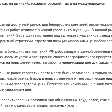
 как на рынках ближайших соседей, так и на международном.
самый доступный рынок для белорусских компаний, после национ
тных работ отличает высокий уровень конкуренции. В данной р
компаний. Этот факт постоянно подталкивает участников рынка
рентной стратегии, стратегии позиционирования и ценообразова
оста большинства компаний РФ, работающих в данной рыночной 
зываемых услуг и расширении своего географического присутств
сь на повышении качества работ и минимизации цен для заказчи
ленные ранее стратегии роста могли быть реализованы только з
частников рынка. Выход в новые рыночные и географические ни
ниями посредством цены. Естественно, компании, на рынок кот
ли снижением цен.
 проектирования сложился ряд объективных трудностей, связан
й, так и с качеством предоставляемых услуг.