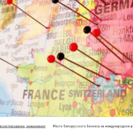
роектирование, инжиниринг
Место белорусского бизнеса на международном р