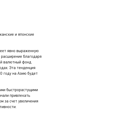
канские и японские
меет явно выраженную
е расширение благодаря
ый валютный фонд
одах. Эта тенденция
0 году на Азию будет
мыми быстрорастущими
ачали привлекать
м за счет увеличения
тивности.