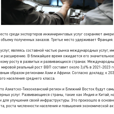
есто среди экспортеров инжиниринговых услуг сохраняют амери
объему полученных заказов. Третье место удерживает Франция.
услуг, являясь составной частью рынка международных услуг, и
 и расширению. В ближайшее время ожидается его значительно
скому росту в развитых и развивающихся странах. Международн
о мировой реальный рост ВВП составит около 3,6% в 2021-2023 г
вным образом регионами Азии и Африки. Согласно докладу, к 203
го населения среднего класса.
что Азиатско-Тихоокеанский регион и Ближний Восток будут са
рных услуг. Развивающиеся страны, такие как Индия и Китай, н
 для улучшения своей инфраструктуры. Это произошло в основно
а, роста численности населения и повышения экономической ак