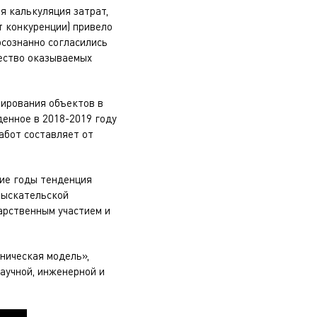
я калькуляция затрат,
т конкуренции) привело
осознанно согласились
чество оказываемых
тирования объектов в
денное в 2018-2019 году
работ составляет от
ние годы тенденция
зыскательской
арственным участием и
дническая модель»,
аучной, инженерной и