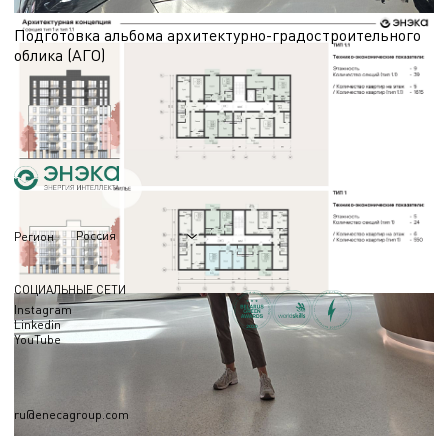
Подготовка альбома архитектурно-градостроительного
облика (АГО)
Этап АГО (АГР) предшествует разработке проектной документации и требует
подготовки обоснованных визуальных материалов. В статье — о составе
работ и назначении альбома.
06.05.2026
Россия
Регион
СОЦИАЛЬНЫЕ СЕТИ
Instagram
Linkedin
YouTube
ru@enecagroup.com