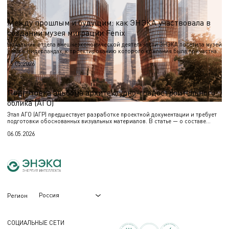
Между прошлым и будущим: как ЭНЭКА участвовала в
создании музея миграции Fenix
Начальник отдела внешнеэкономической деятельности ЭНЭКА посетила музей
Fenix в Нидерландах, к проектированию которого компания была причастна.
О впечатлениях от архитектуры и уникальных инженерных решениях — в
15.05.2026
материале.
Подготовка альбома архитектурно-градостроительного
облика (АГО)
Этап АГО (АГР) предшествует разработке проектной документации и требует
подготовки обоснованных визуальных материалов. В статье — о составе
работ и назначении альбома.
06.05.2026
Россия
Регион
СОЦИАЛЬНЫЕ СЕТИ