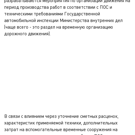
разрабатываются мероприятия по организации движения на
период производства работ в соответствии с ПОС и
техническими требованиями Государственной
автомобильной инспекции Министерства внутренних дел
(чаще всего - это раздел на временную организацию
дорожного движения).
Специалисты ЭНЭКА при разработке ПОС, организуя тесное
взаимодействие с командной проектировщиков в части
разработки отдельных проектов на временные сооружения на
период строительства и специалистов по разработке сметной
документации (при согласовании с заказчиком) учитывают
специфические условия работ по каждому объекту, снижают риск
необоснованного занижения сметной стоимости по объекту.
В связи с влиянием через уточнение сметных расценок,
характеристик применяемой техники, дополнительных
затрат на вспомогательные временные сооружения на