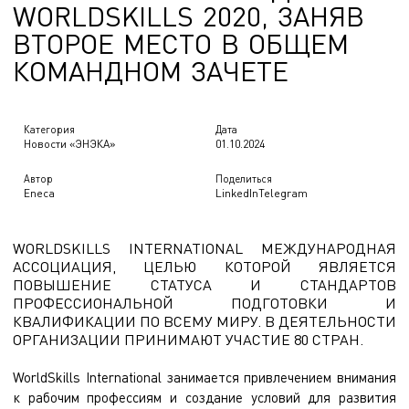
W
O
R
L
D
S
K
I
L
L
S
2
0
2
0
,
З
А
Н
Я
В
В
Т
О
Р
О
Е
М
Е
С
Т
О
В
О
Б
Щ
Е
М
К
О
М
А
Н
Д
Н
О
М
З
А
Ч
Е
Т
Е
Категория
Дата
Новости «ЭНЭКА»
01.10.2024
Автор
Поделиться
Eneca
LinkedIn
Telegram
WORLDSKILLS INTERNATIONAL МЕЖДУНАРОДНАЯ
АССОЦИАЦИЯ, ЦЕЛЬЮ КОТОРОЙ ЯВЛЯЕТСЯ
ПОВЫШЕНИЕ СТАТУСА И СТАНДАРТОВ
ПРОФЕССИОНАЛЬНОЙ ПОДГОТОВКИ И
КВАЛИФИКАЦИИ ПО ВСЕМУ МИРУ. В ДЕЯТЕЛЬНОСТИ
ОРГАНИЗАЦИИ ПРИНИМАЮТ УЧАСТИЕ 80 СТРАН.
WorldSkills International занимается привлечением внимания
к рабочим профессиям и создание условий для развития