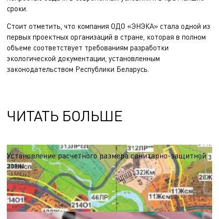
сроки.
Стоит отметить, что компания ОДО «ЭНЭКА» стала одной из
первых проектных организаций в стране, которая в полном
объеме соответствует требованиям разработки
экологической документации, установленным
законодательством Республики Беларусь.
ЧИТАТЬ БОЛЬШЕ
Установление расчетного размера санитарно-защитной
зоны
Санитарно-защитная зона является буферной территорией,
ограничивающей распространение вредных выбросов в жилую среду. Ее
наличие помогает существенно снизить негативное влияние загрязняющих
21.02.2025
веществ, создавая благоприятные условия для проживания населения,
находящегося поблизости от потенциальных источников загрязнения.