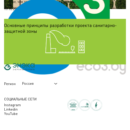
больше, чем за этот же период в предыдущем году
19.10.2024
Основные принципы разработки проекта санитарно-
защитной зоны
Под понятием «санитарно-защитная зона» имеется в виду территория с
особым режимом использования, размер которой обеспечивает достаточный
уровень безопасности здоровья населения от вредного воздействия
18.10.2024
Россия
Регион
СОЦИАЛЬНЫЕ СЕТИ
Instagram
Linkedin
YouTube