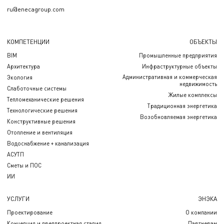
ru@enecagroup.com
КОМПЕТЕНЦИИ
ОБЪЕКТЫ
BIM
Промышленные предприятия
Архитектура
Инфраструктурные объекты
Административная и коммерческая
Экология
недвижимость
Слаботочные системы
Жилые комплексы
Тепломеханические решения
Традиционная энергетика
Технологические решения
Возобновляемая энергетика
Конструктивные решения
Отопление и вентиляция
Водоснабжение + канализация
АСУТП
Сметы и ПОС
ИИ
УСЛУГИ
ЭНЭКА
Проектирование
О компании
Концепция и предпроектная стадия
Партнерам