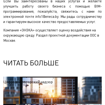
Если Вы заинтересованы в наших услугах и желаете
улучшить работу своего бизнеса с помощью BIM-
программирования, пожалуйста, свяжитесь с нами по
электронной почте
info1@eneca.by
. Мы рады сотрудничеству
и гарантируем высокое качество предоставляемых услуг.
Компания «ЭНЭКА» осуществляет
оценку воздействия на
окружающую среду
.
Раздел проектной документации ООС
в
Москве.
ЧИТАТЬ БОЛЬШЕ
Цифровой авторский надзор
Внедрение цифрового авторского надзора позволяет объединить
классический контроль за строительством с передовыми BIM-технологиями и
инструментами дополненной реальности (AR), создавая единую экосистему
05.02.2026
управления проектом.