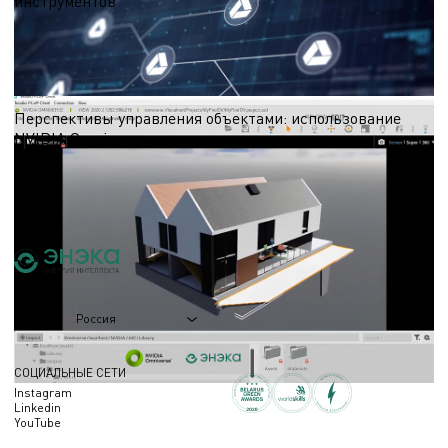
инструментов
Хотим поделиться тремя кейсами в разрезе конструктивных решений, как мы
с помощью собственных разработок и грамотного применения сторонних
инструментов решаем сложные задачи
29.10.2025
Перспективы управления объектами: использование
NVIDIA Omniverse
В поисках инновационных решений наши специалисты изучают платформу
NVIDIA Omniverse, которая открывает новые возможности для цифрового
моделирования и оптимизации эксплуатационных процессов.
09.04.2025
Россия
Регион
СОЦИАЛЬНЫЕ СЕТИ
Instagram
Linkedin
YouTube