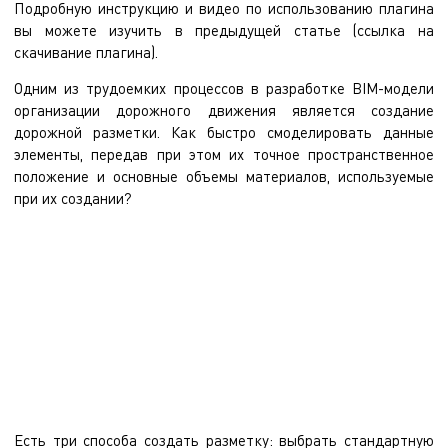
Подробную инструкцию и видео по использованию плагина
вы можете изучить в предыдущей
статье
(ссылка на
скачивание
плагина
).
Одним из трудоемких процессов в разработке BIM-модели
организации дорожного движения является создание
дорожной разметки. Как быстро смоделировать данные
элементы, передав при этом их точное пространственное
положение и основные объемы материалов, используемые
при их создании?
Программисты компании “ЭНЭКА” решили эту проблему. Плагин
Markup Solid- автоматизация создания дорожной разметки в
модели и сопутствующих спецификаций материалов. Решение
позволяет за считанные минуты из существующей поверхности
выдавить 3D-тела с подробным информационным наполнением.
Есть три способа создать разметку: выбрать стандартную