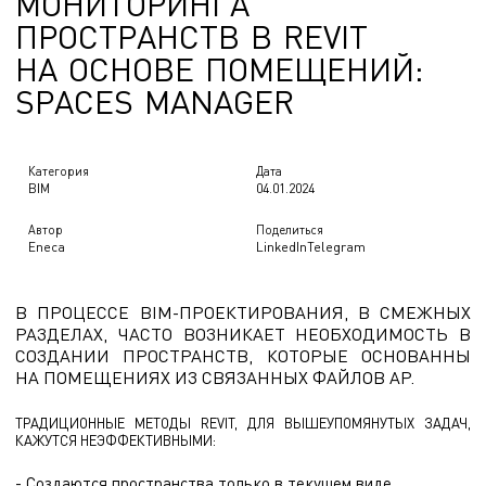
М
О
Н
И
Т
О
Р
И
Н
Г
А
П
Р
О
С
Т
Р
А
Н
С
Т
В
В
R
E
V
I
T
Н
А
О
С
Н
О
В
Е
П
О
М
Е
Щ
Е
Н
И
Й
:
S
P
A
C
E
S
M
A
N
A
G
E
R
Категория
Дата
BIM
04.01.2024
Автор
Поделиться
Eneca
LinkedIn
Telegram
В ПРОЦЕССЕ BIM-ПРОЕКТИРОВАНИЯ, В СМЕЖНЫХ
РАЗДЕЛАХ, ЧАСТО ВОЗНИКАЕТ НЕОБХОДИМОСТЬ В
СОЗДАНИИ ПРОСТРАНСТВ, КОТОРЫЕ ОСНОВАННЫ
НА ПОМЕЩЕНИЯХ ИЗ СВЯЗАННЫХ ФАЙЛОВ АР.
ТРАДИЦИОННЫЕ МЕТОДЫ REVIT, ДЛЯ ВЫШЕУПОМЯНУТЫХ ЗАДАЧ,
КАЖУТСЯ НЕЭФФЕКТИВНЫМИ:
- Создаются пространства только в текущем виде.