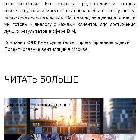
проектирование. Все вопросы, предложения и отзывы
приветствуются и могут быть направлены на нашу почту:
eneca.bim@enecagroup.com
. Ваш вклад неоценим для нас, и
мы готовы к диалогу с каждым клиентом для достижения
лучших результатов в сфере BIM.
Компания «ЭНЭКА» осуществляет
проектирование зданий
.
Проектирование вентиляции
в Москве.
ЧИТАТЬ БОЛЬШЕ
Цифровой авторский надзор
Внедрение цифрового авторского надзора позволяет объединить
классический контроль за строительством с передовыми BIM-технологиями и
инструментами дополненной реальности (AR), создавая единую экосистему
05.02.2026
управления проектом.