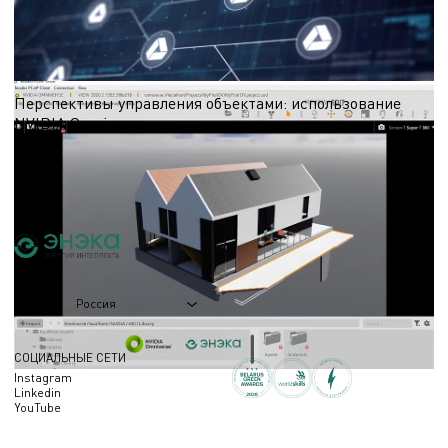
Хотим поделиться тремя кейсами в разрезе конструктивных решений, как мы
с помощью собственных разработок и грамотного применения сторонних
инструментов решаем сложные задачи
29.10.2025
Перспективы управления объектами: использование
NVIDIA Omniverse
В поисках инновационных решений наши специалисты изучают платформу
NVIDIA Omniverse, которая открывает новые возможности для цифрового
моделирования и оптимизации эксплуатационных процессов.
09.04.2025
Россия
Регион
СОЦИАЛЬНЫЕ СЕТИ
Instagram
Linkedin
YouTube