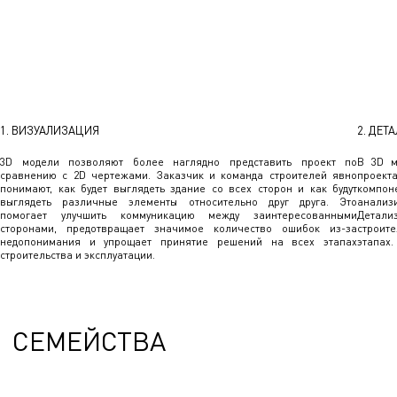
1. ВИЗУАЛИЗАЦИЯ
2. ДЕТ
3D модели позволяют более наглядно представить проект по
В 3D м
сравнению с 2D чертежами. Заказчик и команда строителей явно
проек
понимают, как будет выглядеть здание со всех сторон и как будут
компон
выглядеть различные элементы относительно друг друга. Это
анали
помогает улучшить коммуникацию между заинтересованными
Детали
сторонами, предотвращает значимое количество ошибок из-за
строите
недопонимания и упрощает принятие решений на всех этапах
этапах.
строительства и эксплуатации.
СЕМЕЙСТВА