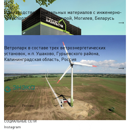
Строительные материалы
Производство строительных материалов с инженерно-
транспортной инфраструктурой, Могилев, Беларусь
S = 7 000 м.кв.
Ветроэнергетика
Ветропарк в составе трех ветроэнергетических
установок, н.п. Ушаково, Гурьевского района,
Калининградская область, Россия
5,1 МВт.
Nэл.
Россия
Регион
СОЦИАЛЬНЫЕ СЕТИ
Instagram