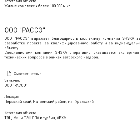
Категория объекта
Жилые комплексы более 100 000 м.кв.
ООО "РАССЭ"
ООО "РАССЭ" выражает благодарность коллективу компании ЭНЭКА за
разработке проекта, за квалифицированную работу и за индивидуаль
объекту.
Специалистами компании ЭНЭКА оперативно оказывается экспертна
технических вопросов в рамках авторского надзора.
Смотреть отзыв
Заказчик
ООО "РАССЭ"
Локация
Пермский край, Нытвенский район, н.п. Уральский
Категория объекта
ТЭЦ, Мини-ТЭЦ ГПА и турбин, АБХМ