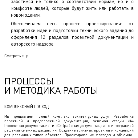
заботимся не только о соответствии нормам, но и о
комфорте людей, которые будут жить или работать в
новом здании.
Обеспечиваем весь процесс проектирования: от
разработки идеи и подготовки технического задания до
оформления 12 разделов проектной документации и
авторского надзора.
Наши решения соответствуют актуальным строительным
Смотреть еще
нормам, что гарантирует надежность и долговечность
объектов.
ПРОЦЕССЫ
Сотрудничая с нами, вы получаете не просто проект, а
продуманное, индивидуальное решение, разработанное с
И МЕТОДИКА РАБОТЫ
учетом ваших целей. ЭНЭКА – это команда, создающая
архитектурные пространства, вдохновляющие и
повышающие качество жизни.
КОМПЛЕКСНЫЙ ПОДХОД
Мы предлагаем полный комплекс архитектурных услуг: Разработка
проектной и предпроектной документации, включая стадии «А»
(проектная документация) и «С» (рабочая документация), с интеграцией
решений смежных дисциплин. Создание эскизных проектов и концепций
для различных типов объектов. Проектирование фасадов и объемно-