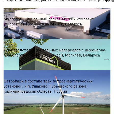
Логистические центры и склады
Многофункциональный логистический комплекс
Wildberries,135 000 кв.м., Минск, Беларусь
S = 135 000 кв.м.
Строительные материалы
Производство строительных материалов с инженерно-
транспортной инфраструктурой, Могилев, Беларусь
S = 7 000 м.кв.
Ветроэнергетика
Ветропарк в составе трех ветроэнергетических
установок, н.п. Ушаково, Гурьевского района,
Калининградская область, Россия
5,1 МВт.
Nэл.