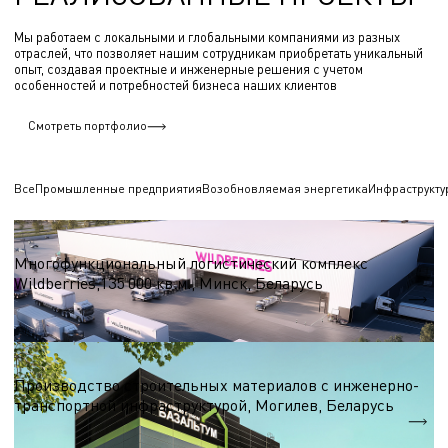
Мы работаем с локальными и глобальными компаниями из разных
отраслей, что позволяет нашим сотрудникам приобретать уникальный
опыт, создавая проектные и инженерные решения с учетом
особенностей и потребностей бизнеса наших клиентов
Смотреть портфолио
Все
Промышленные предприятия
Возобновляемая энергетика
Инфраструкту
Логистические центры и склады
Многофункциональный логистический комплекс
Wildberries,135 000 кв.м., Минск, Беларусь
S = 135 000 кв.м.
Строительные материалы
Производство строительных материалов с инженерно-
транспортной инфраструктурой, Могилев, Беларусь
S = 7 000 м.кв.