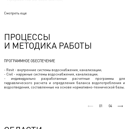
- Гидравлический расчет водопроводных и канализационных
систем;
Смотреть еще
- Расчет и подбор таких сооружений как станции
водоподготовки, КНС, ВНС, ПНС, водонапорных башен, ОС
бытовой, производственной и дождевой канализации;
ПРОЦЕССЫ
- Расчет РЧВ, регулирующих, аккумулирующих и
И МЕТОДИКА РАБОТЫ
противопожарных резервуаров;
- Расчет инфильтрационных полей и фильтрующих прудов.
ПРОГРАММНОЕ ОБЕСПЕЧЕНИЕ
- Revit - внутренние системы водоснабжения, канализации;
- Civil - наружные системы водоснабжения, канализации;
- индивидуально разработанные расчетные программы для
гидравлического расчета и определения баланса водопотребления и
водоотведения, составленные на основе нормативно-технической базы;
01
04