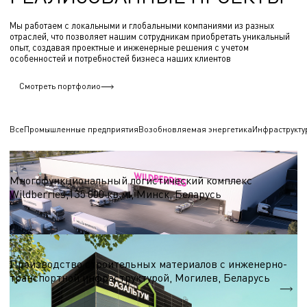
Мы работаем с локальными и глобальными компаниями из разных
отраслей, что позволяет нашим сотрудникам приобретать уникальный
опыт, создавая проектные и инженерные решения с учетом
особенностей и потребностей бизнеса наших клиентов
Смотреть портфолио
Все
Промышленные предприятия
Возобновляемая энергетика
Инфраструкту
Логистические центры и склады
Многофункциональный логистический комплекс
Wildberries,135 000 кв.м., Минск, Беларусь
S = 135 000 кв.м.
Строительные материалы
Производство строительных материалов с инженерно-
транспортной инфраструктурой, Могилев, Беларусь
S = 7 000 м.кв.