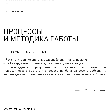
- Гидравлический расчет водопроводных и канализационных
систем;
Смотреть еще
- Расчет и подбор таких сооружений как станции
водоподготовки, КНС, ВНС, ПНС, водонапорных башен, ОС
бытовой, производственной и дождевой канализации;
ПРОЦЕССЫ
- Расчет РЧВ, регулирующих, аккумулирующих и
И МЕТОДИКА РАБОТЫ
противопожарных резервуаров;
- Расчет инфильтрационных полей и фильтрующих прудов.
ПРОГРАММНОЕ ОБЕСПЕЧЕНИЕ
- Revit - внутренние системы водоснабжения, канализации;
- Civil - наружные системы водоснабжения, канализации;
- индивидуально разработанные расчетные программы для
гидравлического расчета и определения баланса водопотребления и
водоотведения, составленные на основе нормативно-технической базы;
01
04