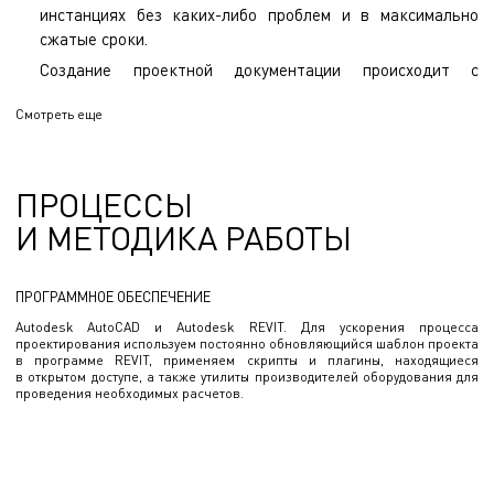
инстанциях без каких-либо проблем и в максимально
сжатые сроки.
Создание проектной документации происходит с
применением BIM-технологий.
Смотреть еще
Мы помогаем разработать техническое задание для
проектирования в соответствии с указанными
направлениями.
ПРОЦЕССЫ
Все наши проектные решения направлены на создание
И МЕТОДИКА РАБОТЫ
надежных, эффективных и высококачественных систем
слаботочной инфраструктуры, соответствующих самым
высоким стандартам.
ПРОГРАММНОЕ ОБЕСПЕЧЕНИЕ
Autodesk AutoCAD и Autodesk REVIT. Для ускорения процесса
проектирования используем постоянно обновляющийся шаблон проекта
в программе REVIT, применяем скрипты и плагины, находящиеся
в открытом доступе, а также утилиты производителей оборудования для
проведения необходимых расчетов.