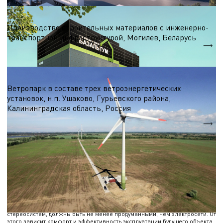
Строительные материалы
Производство строительных материалов с инженерно-
транспортной инфраструктурой, Могилев, Беларусь
S = 7 000 м.кв.
Ветроэнергетика
Ветропарк в составе трех ветроэнергетических
установок, н.п. Ушаково, Гурьевского района,
Калининградская область, Россия
5,1 МВт.
Nэл.
ПРОЕКТИРОВАНИЕ СЛАБОТОЧНЫХ
СИСТЕМ В МОСКВЕ
Разработка проектов слаботочных систем – важная часть работы при
разработке плана здания любого назначения. Сети, обеспечивающие
подключение интернета, телефона, ТВ, домофона, в некоторых случаях
стереосистем, должны быть не менее продуманными, чем электросети. От
этого зависит комфорт и эффективность эксплуатации будущего объекта.