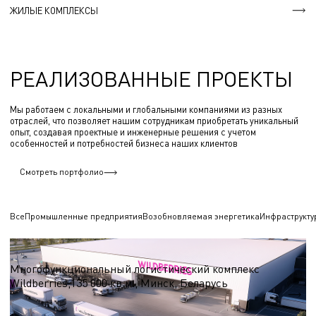
ЖИЛЫЕ КОМПЛЕКСЫ
РЕАЛИЗОВАННЫЕ ПРОЕКТЫ
Мы работаем с локальными и глобальными компаниями из разных
отраслей, что позволяет нашим сотрудникам приобретать уникальный
опыт, создавая проектные и инженерные решения с учетом
особенностей и потребностей бизнеса наших клиентов
Смотреть портфолио
Все
Промышленные предприятия
Возобновляемая энергетика
Инфраструкту
Логистические центры и склады
Многофункциональный логистический комплекс
Wildberries,135 000 кв.м., Минск, Беларусь
S = 135 000 кв.м.