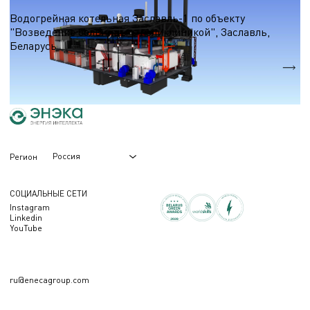
Водогрейные котельные на природном газе
Водогрейная котельная Заславль-1 по объекту
"Возведение больницы с поликлиникой", Заславль,
Беларусь
Qтеп.
30,9 МВт.
Россия
Регион
СОЦИАЛЬНЫЕ СЕТИ
Instagram
Linkedin
YouTube
ru@enecagroup.com