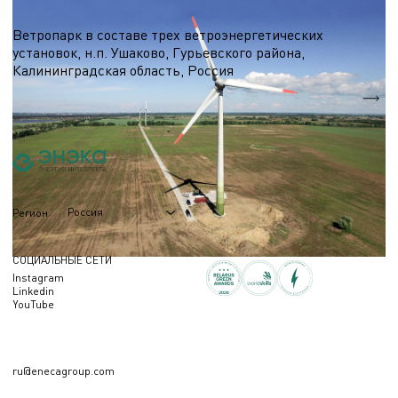
Ветроэнергетика
Ветропарк в составе трех ветроэнергетических
установок, н.п. Ушаково, Гурьевского района,
Калининградская область, Россия
5,1 МВт.
Nэл.
Россия
Регион
СОЦИАЛЬНЫЕ СЕТИ
Instagram
Linkedin
YouTube
ru@enecagroup.com