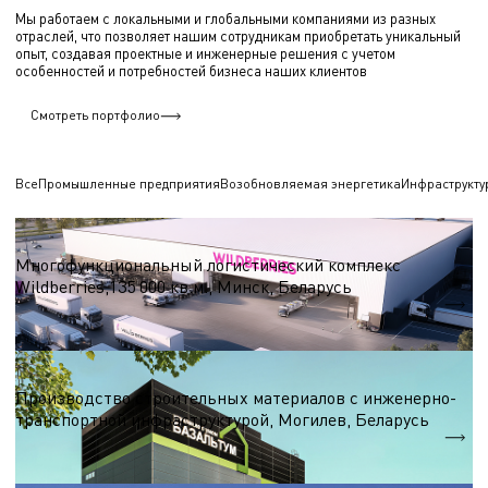
Мы работаем с локальными и глобальными компаниями из разных
отраслей, что позволяет нашим сотрудникам приобретать уникальный
опыт, создавая проектные и инженерные решения с учетом
особенностей и потребностей бизнеса наших клиентов
Смотреть портфолио
Все
Промышленные предприятия
Возобновляемая энергетика
Инфраструкту
Логистические центры и склады
Многофункциональный логистический комплекс
Wildberries,135 000 кв.м., Минск, Беларусь
S = 135 000 кв.м.
Строительные материалы
Производство строительных материалов с инженерно-
транспортной инфраструктурой, Могилев, Беларусь
S = 7 000 м.кв.