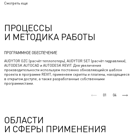
Смотреть еще
комплексы, чистые помещения, жилые комплексы, складские,
спортивные, торговые здания.
ПРОЦЕССЫ
И МЕТОДИКА РАБОТЫ
ПРОГРАММНОЕ ОБЕСПЕЧЕНИЕ
AUDYTOR OZC (расчёт теплопотерь), AUDYTOR SET (расчёт гидравлики),
AUTODESK AUTOCAD и AUTODESK REVIT. Для увеличения
производительности используем постоянно обновляющийся шаблон
проекта в программе REVIT, применяем скрипты и плагины, находящиеся
в открытом доступе, а также разработанные собственными
программистами.
01
04
ОБЛАСТИ
И СФЕРЫ ПРИМЕНЕНИЯ