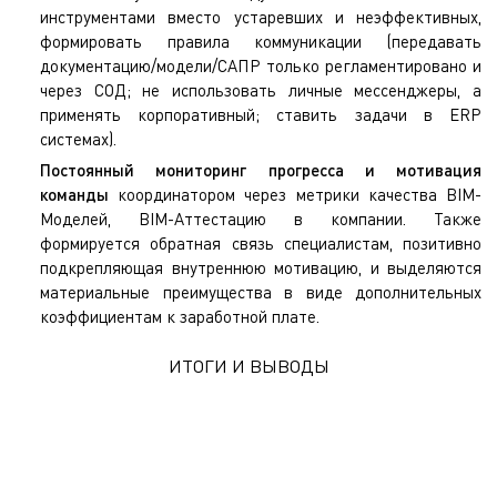
инструментами вместо устаревших и неэффективных,
формировать правила коммуникации (передавать
документацию/модели/САПР только регламентировано и
через СОД; не использовать личные мессенджеры, а
применять корпоративный; ставить задачи в ERP
системах).
Постоянный мониторинг прогресса и мотивация
команды
координатором через метрики качества BIM-
Моделей, BIM-Аттестацию в компании. Также
формируется обратная связь специалистам, позитивно
подкрепляющая внутреннюю мотивацию, и выделяются
материальные преимущества в виде дополнительных
коэффициентам к заработной плате.
ИТОГИ И ВЫВОДЫ
Высокий уровень цифровой культуры достигается, когда сходятся
три составляющие – люди, процессы и технологии. Люди