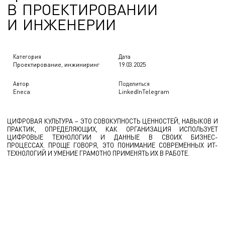
В
П
Р
О
Е
К
Т
И
Р
О
В
А
Н
И
И
И
И
Н
Ж
Е
Н
Е
Р
И
И
Категория
Дата
Проектирование, инжиниринг
19.03.2025
Автор
Поделиться
Eneca
LinkedIn
Telegram
ЦИФРОВАЯ КУЛЬТУРА – ЭТО СОВОКУПНОСТЬ ЦЕННОСТЕЙ, НАВЫКОВ И
ПРАКТИК, ОПРЕДЕЛЯЮЩИХ, КАК ОРГАНИЗАЦИЯ ИСПОЛЬЗУЕТ
ЦИФРОВЫЕ ТЕХНОЛОГИИ И ДАННЫЕ В СВОИХ БИЗНЕС-
ПРОЦЕССАХ. ПРОЩЕ ГОВОРЯ, ЭТО ПОНИМАНИЕ СОВРЕМЕННЫХ ИТ-
ТЕХНОЛОГИЙ И УМЕНИЕ ГРАМОТНО ПРИМЕНЯТЬ ИХ В РАБОТЕ.
В сфере проектирования и инженерии под цифровой культурой
понимают переход от традиционных методов к интегрированным
цифровым технологиям на всех этапах жизненного цикла