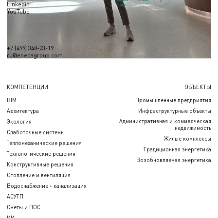
Linkedin
YouTube
+7 (499) 348-23-19
ru@enecagroup.com
КОМПЕТЕНЦИИ
ОБЪЕКТЫ
BIM
Промышленные предприятия
Архитектура
Инфраструктурные объекты
Административная и коммерческая
Экология
недвижимость
Слаботочные системы
Жилые комплексы
Тепломеханические решения
Традиционная энергетика
Технологические решения
Возобновляемая энергетика
Конструктивные решения
Отопление и вентиляция
Водоснабжение + канализация
АСУТП
Сметы и ПОС
ИИ