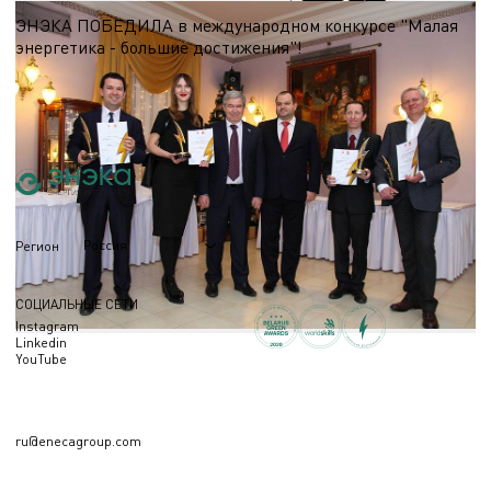
ЭНЭКА ПОБЕДИЛА в международном конкурсе "Малая
энергетика - большие достижения"!
В Москве состоялась Торжественная церемония вручения Международной
премии "Малая энергетика - большие достижения"!
10.10.2024
Россия
Регион
СОЦИАЛЬНЫЕ СЕТИ
Instagram
Linkedin
YouTube
ru@enecagroup.com