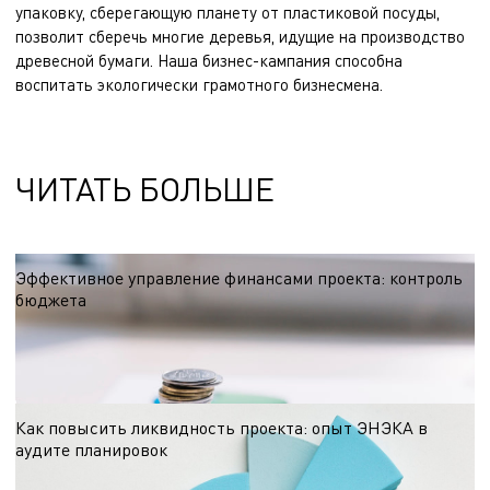
упаковку, сберегающую планету от пластиковой посуды,
позволит сберечь многие деревья, идущие на производство
древесной бумаги. Наша бизнес-кампания способна
воспитать экологически грамотного бизнесмена.
ЧИТАТЬ БОЛЬШЕ
Эффективное управление финансами проекта: контроль
бюджета
Процесс оценки стоимости играет важную роль в выявлении и анализе
альтернативных подходов к определению затрат.
27.12.2024
Как повысить ликвидность проекта: опыт ЭНЭКА в
аудите планировок
Как улучшить планировки жилья и повысить его ликвидность? ЭНЭКА
предлагает аудит планировок, который помогает устранить недостатки и