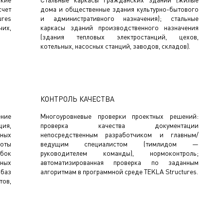
счет
дома и общественные здания культурно-бытового
res
и административного назначения); стальные
их,
каркасы зданий производственного назначения
(здания тепловых электростанций, цехов,
котельных, насосных станций, заводов, складов).
КОНТРОЛЬ КАЧЕСТВА
ние
Многоуровневые проверки проектных решений:
ия,
проверка качества документации
ных
непосредственным разработчиком и главным/
боты
ведущим специалистом (тимлидом —
бок
руководителем команды), нормоконтроль;
нных
автоматизированная проверка по заданным
баз
алгоритмам в программной среде TEKLA Structures.
ов,