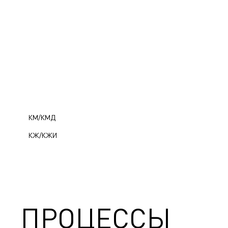
КМ/КМД
КЖ/КЖИ
ПРОЦЕССЫ