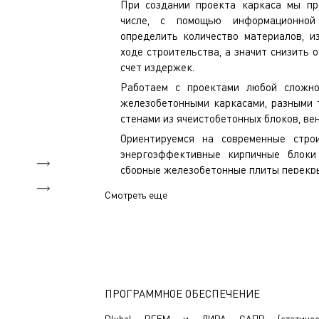
При создании проекта каркаса мы пр
числе, с помощью информационной
определить количество материалов, и
ходе строительства, а значит снизить 
счет издержек.
Работаем с проектами любой сложн
железобетонными каркасами, разными 
стенами из ячеистобетонных блоков, в
Ориентируемся на современные стро
энергоэффективные кирпичные блок
сборные железобетонные плиты перекр
Смотреть еще
ЭНЭКА обладает большим опытом в пр
комплексов, поэтому у нас также можн
паркингов, гаражей, оформления придом
торговых объектов.
Наши эксперты по железобетонным констру
любому проекту, будь то жилой дом или пр
ПРОГРАММНОЕ ОБЕСПЕЧЕНИЕ
Dlubal RFEM и ЛИРА САПР (статичес