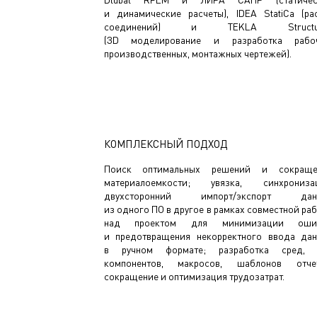
и динамические расчеты), IDEA StatiCa (ра
соединений) и TEKLA Structu
(ЗD моделирование и разработка рабоч
производственных, монтажных чертежей).
КОМПЛЕКСНЫЙ ПОДХОД
Поиск оптимальных решений и сокраще
материалоемкости; увязка, синхронизац
двухсторонний импорт/экспорт дан
из одного ПО в другое в рамках совместной ра
над проектом для минимизации оши
и предотвращения некорректного ввода да
в ручном формате; разработка сред, 
компонентов, макросов, шаблонов отчет
сокращение и оптимизация трудозатрат.