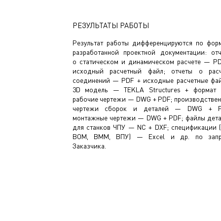
РЕЗУЛЬТАТЫ РАБОТЫ
Результат работы дифференцируются по фор
разработанной проектной документации: от
о статическом и динамическом расчете — P
исходный расчетный файл; отчеты о расч
соединений — PDF + исходные расчетные фа
3D модель — TEKLA Structures + формат 
рабочие чертежи — DWG + PDF; производстве
чертежи сборок и деталей — DWG + P
монтажные чертежи — DWG + PDF; файлы дет
для станков ЧПУ — NC + DXF; спецификации 
ВОМ, ВММ, ВПУ) — Excel и др. по запр
Заказчика.