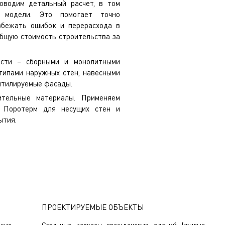
оводим детальный расчет, в том
 модели. Это помогает точно
збежать ошибок и перерасхода в
общую стоимость строительства за
ости – сборными и монолитными
типами наружных стен, навесными
ентилируемые фасады.
ительные материалы. Применяем
и Поротерм для несущих стен и
ытия.
оектировании жилых зданий и
о заказать разработку проекта
овой территории, общественных,
кциям знают, как найти подход к
омышленный объект.
ПРОЕКТИРУЕМЫЕ ОБЪЕКТЫ
кие
Стальные каркасы гражданских зданий (жилые