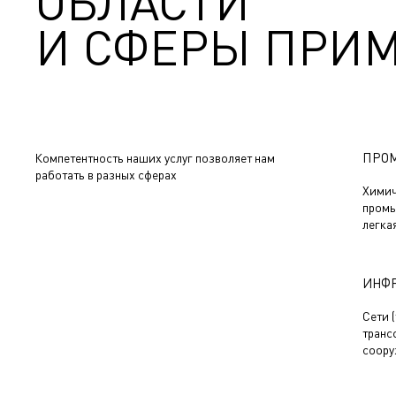
ОБЛАСТИ
И СФЕРЫ ПРИ
ПРО
Компетентность наших услуг позволяет нам
работать в разных сферах
Химич
промы
легка
ИНФР
Сети (
транс
соору