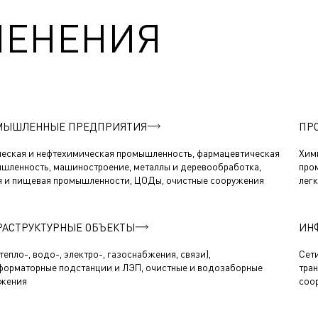
МЕНЕНИЯ
МЫШЛЕННЫЕ ПРЕДПРИЯТИЯ
ПР
еская и нефтехимическая промышленность, фармацевтическая
Хим
шленность, машиностроение, металлы и деревообработка,
про
я и пищевая промышленности, ЦОДы, очистные сооружения
лег
АСТРУКТУРНЫЕ ОБЪЕКТЫ
ИН
тепло-, водо-, электро-, газоснабжения, связи),
Сети
форматорные подстанции и ЛЭП, очистные и водозаборные
тра
жения
соо