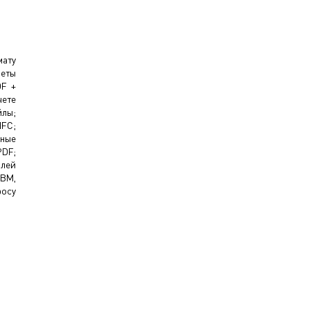
мату
четы
DF +
ете
йлы;
IFC;
нные
DF;
алей
(ВМ,
осу