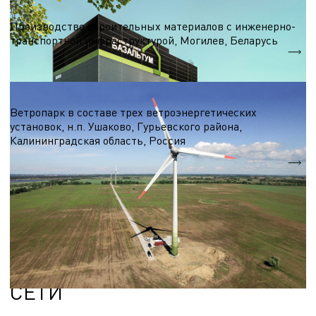
Строительные материалы
Производство строительных материалов с инженерно-
транспортной инфраструктурой, Могилев, Беларусь
S = 7 000 м.кв.
Ветроэнергетика
Ветропарк в составе трех ветроэнергетических
установок, н.п. Ушаково, Гурьевского района,
Калининградская область, Россия
5,1 МВт.
Nэл.
КОМПЛЕКСНАЯ РАЗРАБОТКА
СТРОИТЕЛЬНЫХ ПРОЕКТОВ:
ГЕНПЛАН И ИНЖЕНЕРНЫЕ
СЕТИ