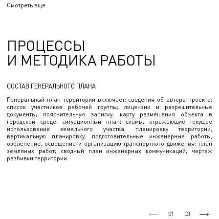
разрабатываем оптимальные решения, соответствующие
Смотреть еще
требованиям заказчика. Наши специалисты применяют
передовые технологии моделирования и анализа, чтобы
обеспечить высокое качество проектных решений.
ПРОЦЕССЫ
И МЕТОДИКА РАБОТЫ
СОСТАВ ГЕНЕРАЛЬНОГО ПЛАНА
Генеральный план территории включает: сведения об авторе проекта;
список участников рабочей группы; лицензии и разрешительные
документы; пояснительную записку; карту размещения объекта в
городской среде; ситуационный план; схемы, отражающие текущее
использование земельного участка, планировку территории,
вертикальную планировку, подготовительные инженерные работы,
озеленение, освещение и организацию транспортного движения; план
земляных работ; сводный план инженерных коммуникаций; чертеж
разбивки территории.
01
03