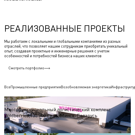
РЕАЛИЗОВАННЫЕ ПРОЕКТЫ
Мы работаем с локальными и глобальными компаниями из разных
отраслей, что позволяет нашим сотрудникам приобретать уникальный
опыт, создавая проектные и инженерные решения с учетом
особенностей и потребностей бизнеса наших клиентов
Смотреть портфолио
Все
Промышленные предприятия
Возобновляемая энергетика
Инфраструкту
Логистические центры и склады
Многофункциональный логистический комплекс
Wildberries,135 000 кв.м., Минск, Беларусь
S = 135 000 кв.м.