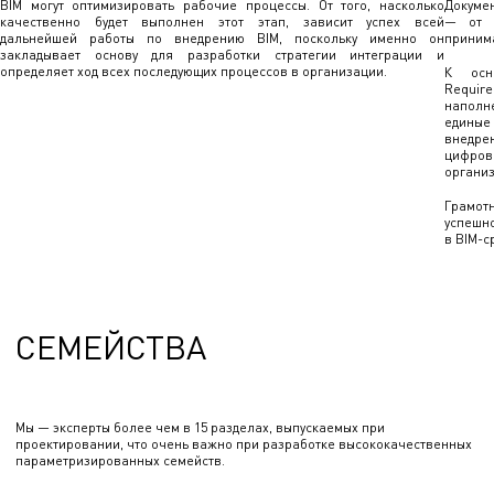
BIM могут оптимизировать рабочие процессы. От того, насколько
Докуме
качественно будет выполнен этот этап, зависит успех всей
— от с
дальнейшей работы по внедрению BIM, поскольку именно он
приним
закладывает основу для разработки стратегии интеграции и
определяет ход всех последующих процессов в организации.
К осно
Requir
наполн
единые
внедре
цифро
органи
Грамот
успешн
в BIM-с
СЕМЕЙСТВА
Мы — эксперты более чем в 15 разделах, выпускаемых при
проектировании, что очень важно при разработке высококачественных
параметризированных семейств.