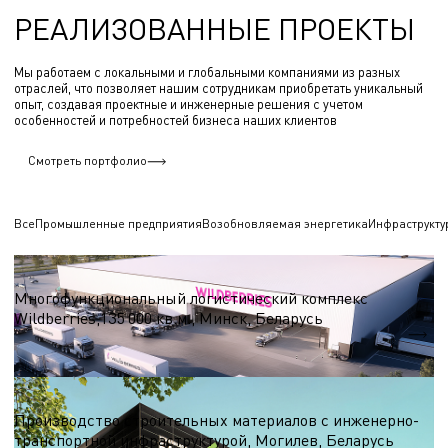
РЕАЛИЗОВАННЫЕ ПРОЕКТЫ
Мы работаем с локальными и глобальными компаниями из разных
отраслей, что позволяет нашим сотрудникам приобретать уникальный
опыт, создавая проектные и инженерные решения с учетом
особенностей и потребностей бизнеса наших клиентов
Смотреть портфолио
Все
Промышленные предприятия
Возобновляемая энергетика
Инфраструкту
Логистические центры и склады
Многофункциональный логистический комплекс
Wildberries,135 000 кв.м., Минск, Беларусь
S = 135 000 кв.м.
Строительные материалы
Производство строительных материалов с инженерно-
транспортной инфраструктурой, Могилев, Беларусь