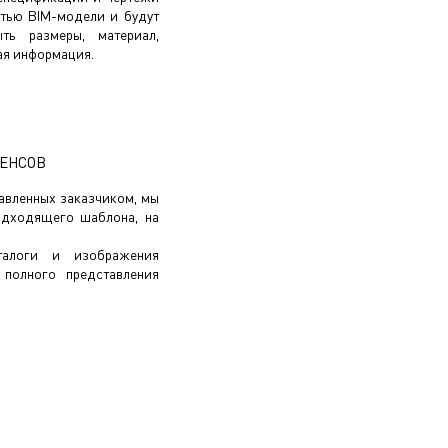
стью BIM-модели и будут
ть размеры, материал,
ая информация.
РЕНСОВ
авленных заказчиком, мы
одходящего шаблона, на
талоги и изображения
 полного представления