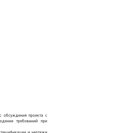
с обсуждения проекта с
людение требований при
 спецификации и чертежи