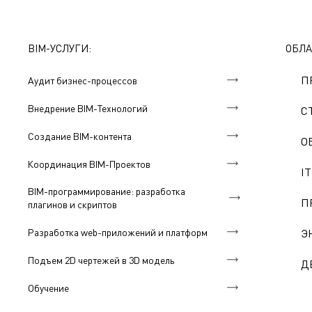
BIM-УСЛУГИ:
ОБЛА
П
Аудит бизнес-процессов
Внедрение BIM-Технологий
С
Создание BIM-контента
О
Координация BIM-Проектов
IT
BIM-программирование: разработка
П
плагинов и скриптов
Разработка web-приложений и платформ
Э
Подъем 2D чертежей в 3D модель
Д
Обучение