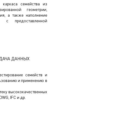
е каркаса семейства из
ированной геометрии,
ия, а также наполнение
и с предоставленной
ЕДАЧА ДАННЫХ
естирование семейств и
ьзованию и применению в
теку высококачественных
DWG, IFC и др.