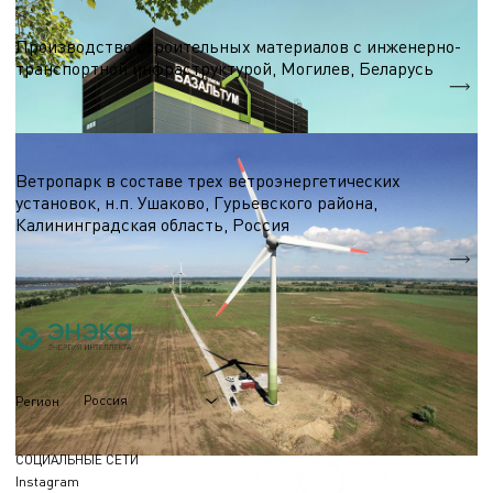
Строительные материалы
Производство строительных материалов с инженерно-
транспортной инфраструктурой, Могилев, Беларусь
S = 7 000 м.кв.
Ветроэнергетика
Ветропарк в составе трех ветроэнергетических
установок, н.п. Ушаково, Гурьевского района,
Калининградская область, Россия
5,1 МВт.
Nэл.
Россия
Регион
СОЦИАЛЬНЫЕ СЕТИ
Instagram