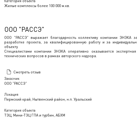
Категория объекта
Жилые комплексы более 100 000 м.кв.
ООО "РАССЭ"
ООО "РАССЭ" выражает благодарность коллективу компании ЭНЭКА за
разработке проекта, за квалифицированную работу и за индивидуаль
объекту.
Специалистами компании ЭНЭКА оперативно оказывается экспертна
технических вопросов в рамках авторского надзора.
Смотреть отзыв
Заказчик
ООО "РАССЭ"
Локация
Пермский край, Нытвенский район, н.п. Уральский
Категория объекта
ТЭЦ, Мини-ТЭЦ ГПА и турбин, АБХМ