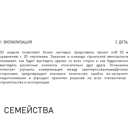
1. ВИЗУАЛИЗАЦИЯ
2. ДЕТ
3D модели позволяют более наглядно представить проект по
В 3D м
сравнению с 2D чертежами. Заказчик и команда строителей явно
проек
понимают, как будет выглядеть здание со всех сторон и как будут
компон
выглядеть различные элементы относительно друг друга. Это
анали
помогает улучшить коммуникацию между заинтересованными
Детали
сторонами, предотвращает значимое количество ошибок из-за
строите
недопонимания и упрощает принятие решений на всех этапах
этапах.
строительства и эксплуатации.
СЕМЕЙСТВА